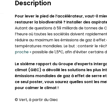
Description
climat
—
Version
Pour lever le pied de l’accélérateur, vaut-il mieu
papier
restaurer la bio­di­ver­si­té ? Installer des aspi­
à
Autant de questions à 59 milliards de tonnes de C
commander
l’heure où toutes les sociétés doivent rapi­de­
réduire au maximum les émissions de gaz à effet d
tem­pé­ra­tures mondiales. Le but : contenir le réch
proche »
possible de 1,5°C, afin d’éviter certains de
Le sixième rapport du Groupe d’experts inter­gou
climat (GIEC) a dévoilé les solutions les plus in
émissions mondiales de gaz à effet de serre et e
ce seul poster, vous saurez quelles sont les mei
pour calmer le climat !
© Vert, à partir du Giec