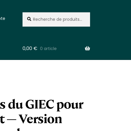
Recherche
Recherche
te
pour :
0,00
€
0 article
s du GIEC pour
t — Version