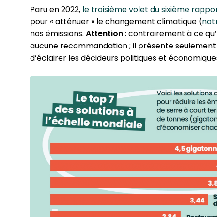
Paru en 2022,
le troisième volet du sixième rappo
pour « atténuer » le chan­ge­ment cli­ma­tique (
not
nos émissions.
Attention
: contrai­re­ment à ce qu
aucune recom­man­da­tion ; il présente seulement 
d’éclairer les décideurs poli­tiques et éco­no­miques