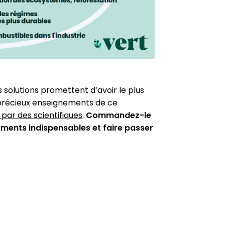
olutions pro­mettent d’avoir le plus
s précieux ensei­gne­ments de ce
 par des scien­ti­fiques
.
Commandez-le
ments indis­pen­sables et faire passer