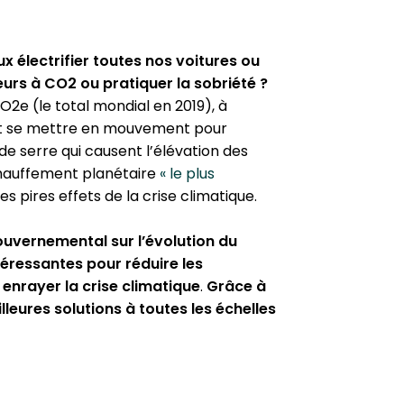
x élec­tri­fier toutes nos voitures ou
ra­teurs à CO2 ou pratiquer la sobriété ?
O2e (le total mondial en 2019), à
ment se mettre en mouvement pour
e serre qui causent l’élévation des
auf­fe­ment pla­né­taire
« le plus
s pires effets de la crise cli­ma­tique.
­ver­ne­men­tal sur l’évolution du
té­res­santes pour réduire les
nrayer la crise cli­ma­tique
.
Grâce à
lleures solutions à toutes les échelles