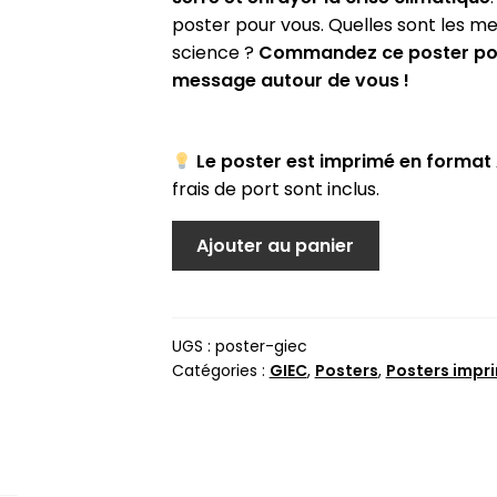
poster pour vous. Quelles sont les mei
science ?
Commandez ce poster pour 
message autour de vous !
Le poster est imprimé en format
frais de port sont inclus.
quantité
Ajouter au panier
de
Les
solutions
UGS :
poster-giec
Catégories :
GIEC
,
Posters
,
Posters impr
du
GIEC
pour
calmer
le