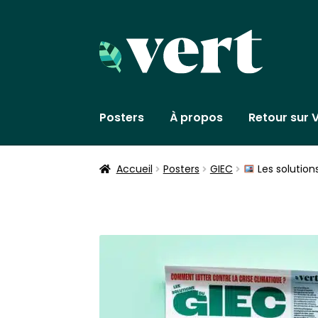
Aller
Aller
à
au
la
contenu
navigation
Posters
À propos
Retour sur V
Accueil
Posters
GIEC
Les solution