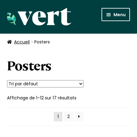
Aller
Aller
Menu
à
au
la
contenu
Posters
navigation
Accueil
Posters
À propos
Posters
Retour sur Vert, le média
Affichage de 1–12 sur 17 résultats
1
2