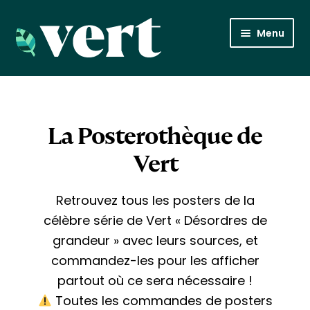
Aller
Aller
Menu
à
au
la
contenu
Posters
navigation
À propos
La Posterothèque de
Retour sur Vert, le média
Vert
Retrouvez tous les posters de la
célèbre série de Vert « Désordres de
grandeur » avec leurs sources, et
commandez-les pour les afficher
partout où ce sera néces­saire !
​ Toutes les commandes de posters