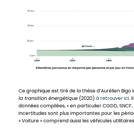
Ce graphique est tiré de la thèse d’Aurélien Bigo 
la tran­si­tion éner­gé­tique
(2020)
à retrouver ici
. 
données compilées, « en par­ti­cu­lier CGDD, SNCF, 
incer­ti­tudes sont plus impor­tantes pour les pério
« Voiture » comprend aussi les véhicules uti­li­taires