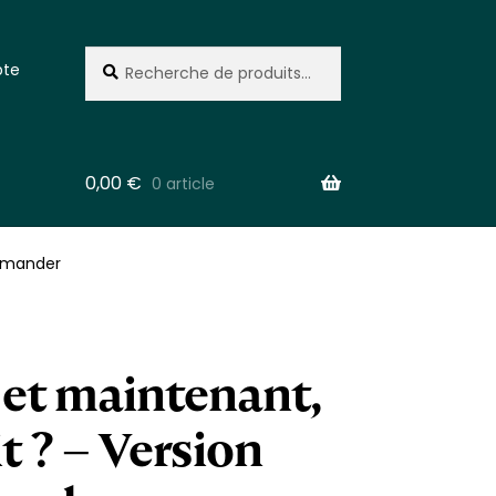
Recherche
Recherche
te
pour :
0,00
€
0 article
ommander
 et maintenant,
t ? – Version