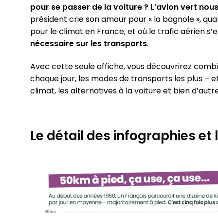
pour se passer de la voiture ? L’avion vert nous
président crie son amour pour « la bagnole », qu
pour le climat en France, et où le trafic aérien s’
néces­saire sur les trans­ports
.
Avec cette seule affiche, vous décou­vri­rez combi
chaque jour, les modes de trans­ports les plus – et
climat, les alter­na­tives à la voiture et bien d’aut
Le détail des infographies et