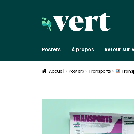
Aller
Aller
à
au
la
contenu
navigation
Posters
À propos
Retour sur V
Accueil
Posters
Transports
Transp