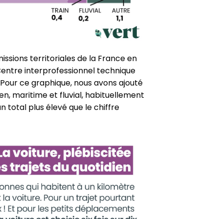
sions ter­ri­to­riales de la France en
entre inter­pro­fes­sion­nel technique
. Pour ce graphique, nous avons ajouté
en, maritime et fluvial, habi­tuel­le­ment
 total plus élevé que le chiffre