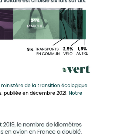
nistère de la tran­si­tion éco­lo­gique
es, publiée en décembre 2021.
Notre