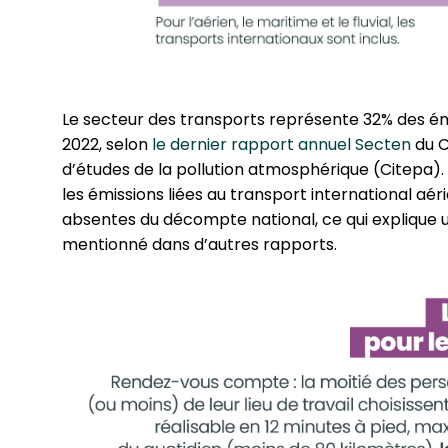
Le secteur des trans­ports repré­sente 32% des émis
2022, selon
le dernier rapport annuel Secten
du C
d’études de la pollution atmo­sphé­rique (Citepa)
les émissions liées au transport inter­na­tio­nal aéri
absentes du décompte national, ce qui explique un
mentionné dans d’autres rapports.