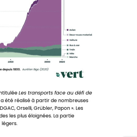
intitulée
Les trans­ports face au défi de
Il a été réalisé à partir de nom­breuses
DGAC, Orselli, Grübler, Papon ». Les
des les plus éloignées. La partie
 légers.