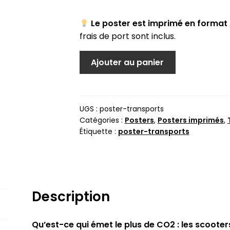
Le poster est imprimé en format
frais de port sont inclus.
quantité
Ajouter au panier
de
Transports :
et
UGS :
poster-transports
Catégories :
Posters
,
Posters imprimés
,
maintenant,
Étiquette :
poster-transports
caisse
qu’on
fait ?
-
Version
Description
papier
à
commander
Qu’est-ce qui émet le plus de CO2 : les scooter