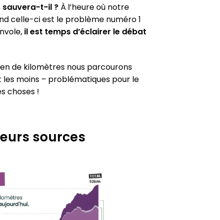
 sauvera-t-il ?
À l’heure où notre
and celle-ci est le problème numéro 1
envole,
il est temps d’é­clai­rer le débat
en de kilo­mètres nous par­cou­rons
 les moins – pro­blé­ma­tiques pour le
res choses !
 leurs sources