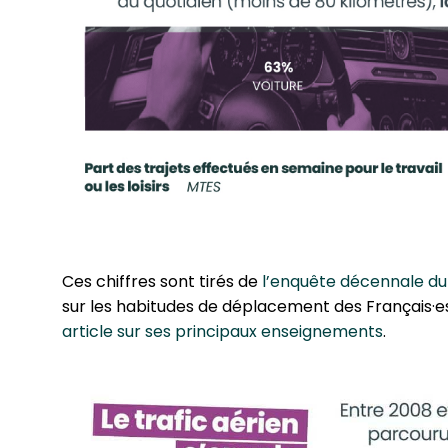
Ces chiffres sont tirés de
l’enquête décennale du mi
sur les habitudes de dépla­ce­ment des Français·
article sur ses prin­ci­paux ensei­gne­ments
.