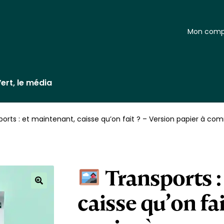
Mon comp
ert, le média
orts : et maintenant, caisse qu’on fait ? – Version papier à c
Transports :
caisse qu’on fai