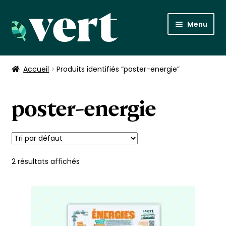
Aller
Aller
Menu
à
au
la
contenu
Posters
navigation
Accueil
Produits identifiés “poster-energie”
À propos
poster-energie
Retour sur Vert, le média
2 résultats affichés